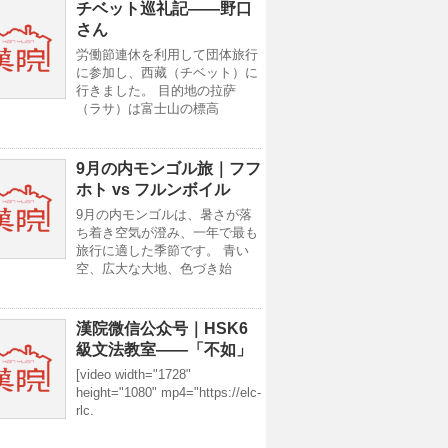
チベット巡礼記——野口
さん
労働節連休を利用して団体旅行
に参加し、西藏（チベット）に
行きました。 目的地の拉萨
（ラサ）は富士山の標高
9月の内モンゴル旅｜フフ
ホト vs フルンボイル
9月の内モンゴルは、暑さが落
ち着き空気が澄み、一年で最も
旅行に適した季節です。 青い
空、広大な大地、色づき始
漢院微信公众号｜HSK6
級文法教室——「不如」
[video width="1728"
height="1080" mp4="https://elc-
rlc.