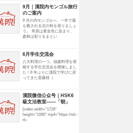
9月｜漢院内モンゴル旅行
のご案内
9 月の内モンゴルへ、一年で最
も癒される北の秋を巡りましょ
う。 草原は黄金色に染まり、
森林は彩りをまとい
6月学生交流会
八大料理の一つ、福建料理を堪
能する学生交流会を開催しまし
た！8 年ぶりに漢院で学びに戻
ってきた斎藤様（
漢院微信公众号｜HSK6
級文法教室——「朝」
[video width="1728"
height="1080" mp4="https://elc-
rlc.