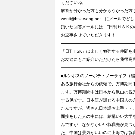
くださいね。
解答が分かった方も分からなかった方
wenti@hsk-wang.net にメー
頂いた回答メールには、”日刊ＨＳＫの
お返事させていただきます！
—————————————————
「日刊HSK」は楽しく勉強する仲間を
お友達にもご紹介いただけたら我很高
━━━━━━━━━━━━━━━━━
■ルンボスのノーポテトノーライフ（
ある旅行会社からの依頼で、万博期間
ます。万博期間中は日本から沢山の観
する係です。日本語が話せる中国人の方
たんですが、皆さん日本語お上手・・
面接をした人の中には、結構いい大学
んですが、なかなかいい就職先が見つ
た。中国は景気がいいのに上海では就