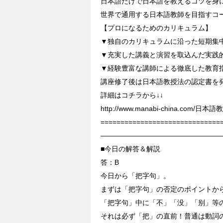
日本語だけで日本語を教えるコツを身
世界で通用する日本語教師を目指すコ
【プロになるためのカリキュラム】
▼独自のカリキュラムに沿った短期集
▼充実した講義と演習を取込んだ実践
▼経験豊富な講師による徹底した教育
講座修了後は日本語教授法の認定書を
詳細はコチラから↓↓
http://www.manabi-china.com
==============================
—————————————————
■今日の解答＆解説
答：B
今日から「把字句」。
まずは「把字句」の否定のポイントか
「把字句」中に「不」「没」「别」等
それは必ず「把」の直前！普通は動詞