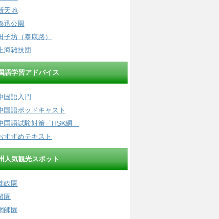
新天地
魯迅公園
田子坊（泰康路）
上海雑技団
国語学習アドバイス
中国語入門
中国語ポッドキャスト
中国語試験対策「HSK網」
おすすめテキスト
州人気観光スポット
拙政園
留園
網師園