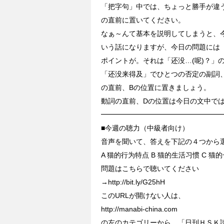
「把字句」中では、ちょっと勝手が違
の直前に置いてください。
なぁ～んて基本を説明してしまうと、
いう話になりますが、今日の問題には
ポイントが。それは「还没…(呢)？」
「还没来得及」でひとつの否定の副詞
の直前、Bの位置に置きましょう。
動詞の直前、Dの位置は今日の文中で
━━━━━━━━━━━━━━━━━
■今週の聴力（中級者向け）
音声を聞いて、答えを下記の４つから
A 猫的行为特点 B 猫的生活习惯 C 猫
問題はこちらで聴いてください
→http://bit.ly/G25hH
このURLが開けない人は、
http://manabi-china.com
の左のカテゴリーから、「日刊ＨＳＫ