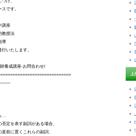
につけ、
ースです。
中講座
的教授法
指導
発行いたします。
/日本語教師養成講座-お問合わせ/
上
==============================
———
ら…
の否定を表す副詞がある場合、
の直前に置くこれらの副詞、