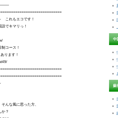
———
==============================
～ これもエコです！
国語でキマリっ！
！
中
w/
日制コース！
」あります！
at49/
==============================
==============================
せ～
蘇
！そんな風に思った方、
んか？