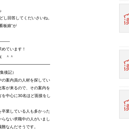
も
ルでどしどし回答してくだいさいね。
看板娘”が
———
求めています！
兴 ＾＾
━━━━━━━━━━━━━
編集後記）
中の案内員の人材を探してい
光客が来るので、その案内を
を中心に30名ほど面接をし
。
を卒業している人も多かった
からない求職中の人がいまし
職難なんだそうです。