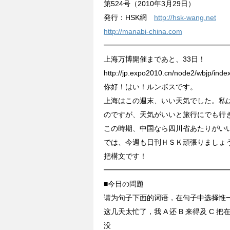
第524号（2010年3月29日）
発行：HSK網
http://hsk-wang.net
http://manabi-china.com
━━━━━━━━━━━━━━━━━━
上海万博開催まであと、33日！
http://jp.expo2010.cn/node2/wbjp/inde
你好！はい！ルンボスです。
上海はこの週末、いい天気でした。私
のですが、天気がいいと旅行にでも行
この時期、中国なら四川省あたりがい
では、今週も日刊ＨＳＫ頑張りましょ
把構文です！
━━━━━━━━━━━━━━━━━
■今日の問題
请为句子下面的词语，在句子中选择惟
这几天太忙了，我 A 还 B 来得及 C 
没