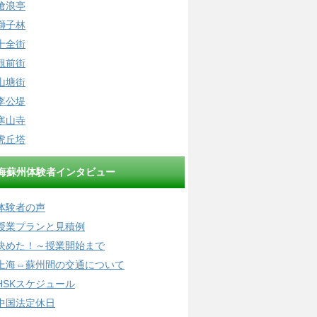
滄浪亭
獅子林
十全街
観前街
山塘街
李公堤
寒山寺
虎丘塔
海蘇州体験者インタビュー
体験者の声
授業プランと見積例
決めた！～授業開始まで
上海⇔蘇州間の交通について
HSKスケジュール
中国法定休日