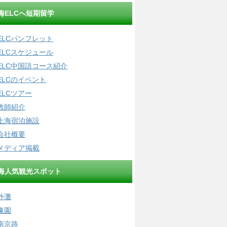
海ELCへ短期留学
ELCパンフレット
ELCスケジュール
ELC中国語コース紹介
ELCのイベント
ELCツアー
教師紹介
上海宿泊施設
会社概要
メディア掲載
海人気観光スポット
外灘
豫園
南京路