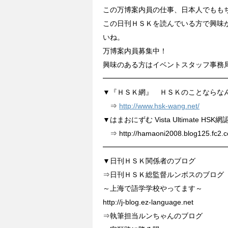
この万博案内員の仕事、日本人でもも
この日刊ＨＳＫを読んでいる方で興味
いね。
万博案内員募集中！
興味のある方はイベントスタッフ事務局：ex
━━━━━━━━━━━━━━━━━
▼『ＨＳＫ網』 ＨＳＫのことならな
⇒
http://www.hsk-wang.net/
▼はまおにずむ Vista Ultimate HS
⇒ http://hamaoni2008.blog125.fc2.
━━━━━━━━━━━━━━━━━
▼日刊ＨＳＫ関係者のブログ
⇒日刊ＨＳＫ総監督ルンボスのブログ
～上海で語学学校やってます～
http://j-blog.ez-language.net
⇒執筆担当ルンちゃんのブログ