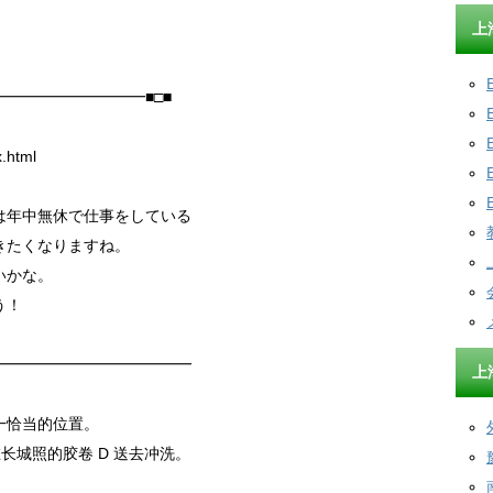
上
━━━━━━━━━■□■
x.html
は年中無休で仕事をしている
きたくなりますね。
いかな。
う！
━━━━━━━━━━━━━
上
一恰当的位置。
把在长城照的胶卷 D 送去冲洗。