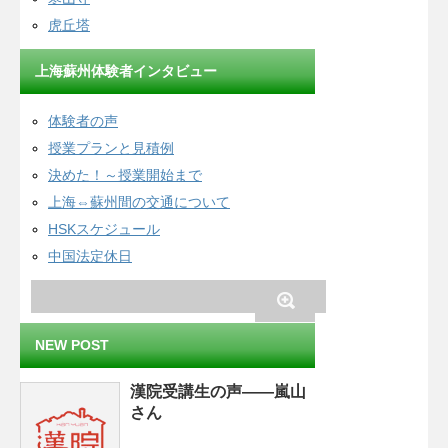
虎丘塔
上海蘇州体験者インタビュー
体験者の声
授業プランと見積例
決めた！～授業開始まで
上海⇔蘇州間の交通について
HSKスケジュール
中国法定休日
NEW POST
漢院受講生の声——嵐山
さん