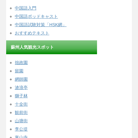
中国語入門
中国語ポッドキャスト
中国語試験対策「HSK網」
おすすめテキスト
蘇州人気観光スポット
拙政園
留園
網師園
滄浪亭
獅子林
十全街
観前街
山塘街
李公堤
寒山寺