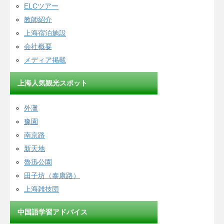
ELCツアー
教師紹介
上海宿泊施設
会社概要
メディア掲載
上海人気観光スポット
外灘
豫園
南京路
新天地
魯迅公園
田子坊（泰康路）
上海雑技団
中国語学習アドバイス