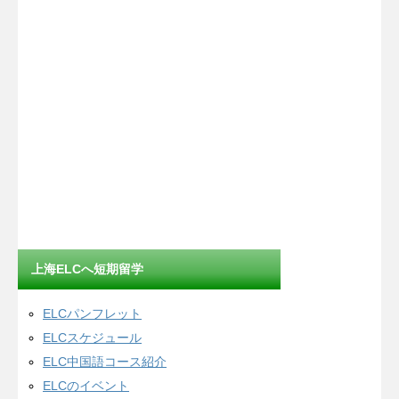
上海ELCへ短期留学
ELCパンフレット
ELCスケジュール
ELC中国語コース紹介
ELCのイベント