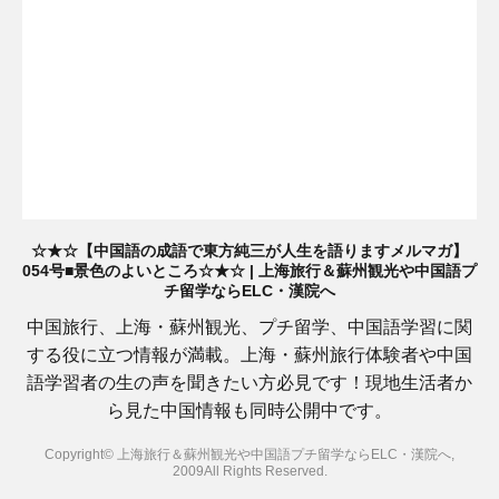
☆★☆【中国語の成語で東方純三が人生を語りますメルマガ】
054号■景色のよいところ☆★☆ | 上海旅行＆蘇州観光や中国語プ
チ留学ならELC・漢院へ
中国旅行、上海・蘇州観光、プチ留学、中国語学習に関
する役に立つ情報が満載。上海・蘇州旅行体験者や中国
語学習者の生の声を聞きたい方必見です！現地生活者か
ら見た中国情報も同時公開中です。
Copyright© 上海旅行＆蘇州観光や中国語プチ留学ならELC・漢院へ,
2009All Rights Reserved.