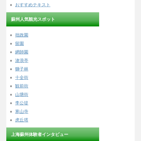
おすすめテキスト
蘇州人気観光スポット
拙政園
留園
網師園
滄浪亭
獅子林
十全街
観前街
山塘街
李公堤
寒山寺
虎丘塔
上海蘇州体験者インタビュー