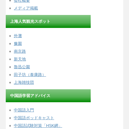
会社概要
メディア掲載
上海人気観光スポット
外灘
豫園
南京路
新天地
魯迅公園
田子坊（泰康路）
上海雑技団
中国語学習アドバイス
中国語入門
中国語ポッドキャスト
中国語試験対策「HSK網」