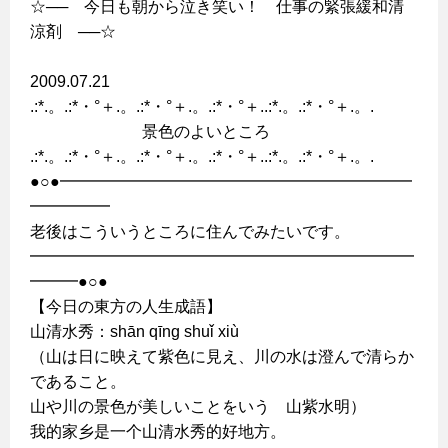
☆── 今日も朝から泣き笑い！ 仕事の緊張緩和清
涼剤 ──☆
2009.07.21
.:*.。.:*・°＋.。.:*・°＋.。.:*・°＋..:*.。.:*・°＋.。.
景色のよいところ
.:*.。.:*・°＋.。.:*・°＋.。.:*・°＋..:*.。.:*・°＋.。.
●○●━━━━━━━━━━━━━━━━━━━━━━
━━━━━
老後はこういうところに住んでみたいです。
━━━━━━━━━━━━━━━━━━━━━━━━
━━━●○●
【今日の東方の人生成語】
山清水秀：shān qīng shuǐ xiù
（山は日に映えて紫色に見え、川の水は澄んで清らか
であること。
山や川の景色が美しいことをいう 山紫水明）
我的家乡是一个山清水秀的好地方。