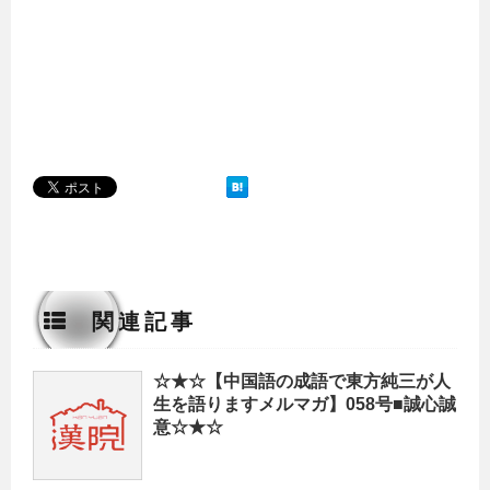
関連記事
☆★☆【中国語の成語で東方純三が人
生を語りますメルマガ】058号■誠心誠
意☆★☆