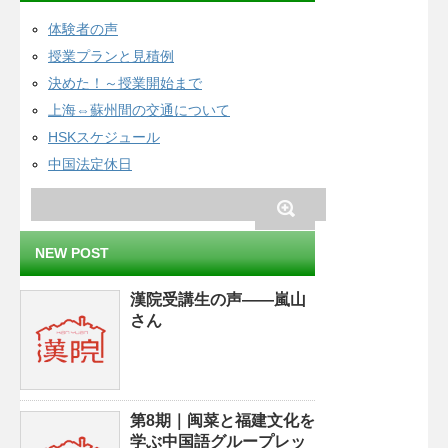
体験者の声
授業プランと見積例
決めた！～授業開始まで
上海⇔蘇州間の交通について
HSKスケジュール
中国法定休日
NEW POST
漢院受講生の声——嵐山
さん
第8期｜闽菜と福建文化を
学ぶ中国語グループレッ