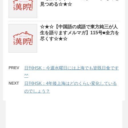
見つめる☆★☆
☆★☆【中国語の成語で東方純三が人
生を語りますメルマガ】115号■全力を
尽くす☆★☆
PREV
日刊HSK：今週水曜日には上海でも皆既日食です
^^
NEXT
日刊HSK：4年後上海はどのくらい変化している
のでしょう？