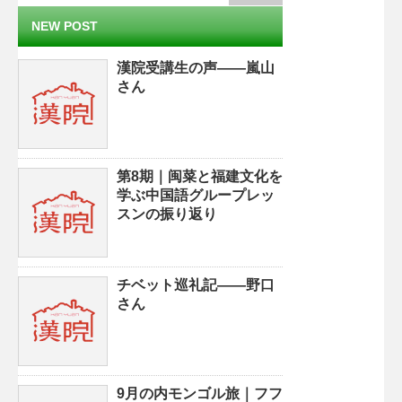
NEW POST
漢院受講生の声——嵐山
さん
第8期｜闽菜と福建文化を
学ぶ中国語グループレッ
スンの振り返り
チベット巡礼記——野口
さん
9月の内モンゴル旅｜フフ