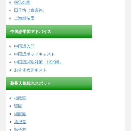
魯迅公園
田子坊（泰康路）
上海雑技団
中国語学習アドバイス
中国語入門
中国語ポッドキャスト
中国語試験対策「HSK網」
おすすめテキスト
蘇州人気観光スポット
拙政園
留園
網師園
滄浪亭
獅子林