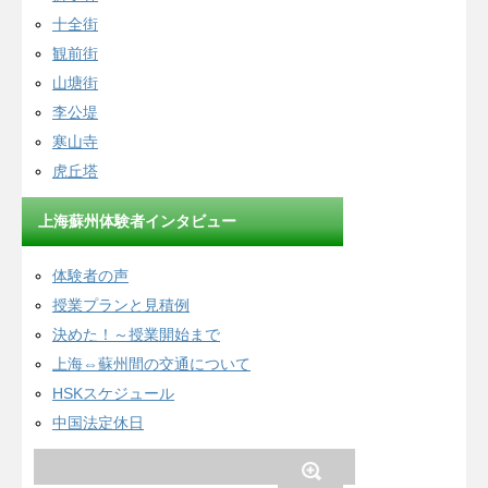
十全街
観前街
山塘街
李公堤
寒山寺
虎丘塔
上海蘇州体験者インタビュー
体験者の声
授業プランと見積例
決めた！～授業開始まで
上海⇔蘇州間の交通について
HSKスケジュール
中国法定休日