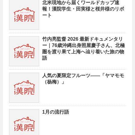
北米現地から届くワールドカップ速
報！漢院学生・田実様と桜井様のリポ
ート
竹内亮監督 2026 最新ドキュメンタリ
ー｜76歳沖縄出身照屋慶子さん、北極
圏を渡り果て上海へ辿り着いた旅の物
語
人気の夏限定フルーツ——「ヤマモモ
（杨梅）」
1月の流行語