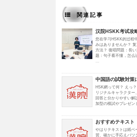
関連記事
汉院HSKK考试攻
您在学习HSKK的过程
みはありませんか？ 
方法？ 復唱問題：長
题：句子看不懂，怎么
…
中国語の試験対策
HSK網って何？ えっ
リジナルキャラクター
回答と分かりやすい解
加型の模試やプレゼン
おすすめテキスト
やはりテキストは紙ベ
習、確かに手応えバツ