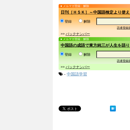
メルマガ登録・解除
日刊［ＨＳＫ］～中国語検定より使え
登録
解除
読者登録
>>
バックナンバー
メルマガ登録・解除
中国語の成語で東方純三が人生を語り
登録
解除
読者登録
>>
バックナンバー
-
中国語学習