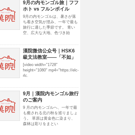
9月の内モンゴル旅｜フフ
ホト vs フルンボイル
9月の内モンゴルは、暑さが落
ち着き空気が澄み、一年で最も
旅行に適した季節です。 青い
空、広大な大地、色づき始
漢院微信公众号｜HSK6
級文法教室——「不如」
[video width="1728"
height="1080" mp4="https://elc-
rlc.
9月｜漢院内モンゴル旅行
のご案内
9 月の内モンゴルへ、一年で最
も癒される北の秋を巡りましょ
う。 草原は黄金色に染まり、
森林は彩りをまとい