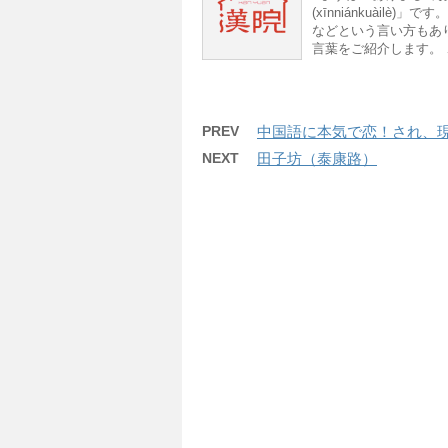
(xīnniánkuàilè
などという言い方もあ
言葉をご紹介します。 
PREV
中国語に本気で恋！され、
NEXT
田子坊（泰康路）