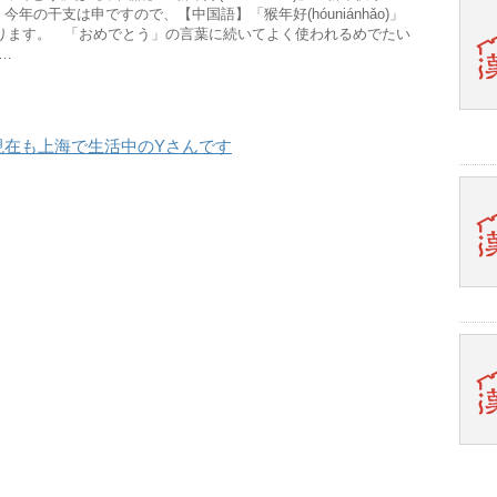
)」です。 今年の干支は申ですので、【中国語】「猴年好(hóuniánhǎo)」
ります。 「おめでとう」の言葉に続いてよく使われるめでたい
…
現在も上海で生活中のYさんです