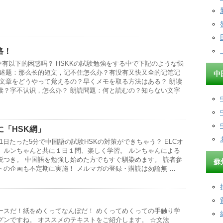
略！
中有以下的困惑吗？ HSKKの試験勉強をする中で下記のような悩
复述题：那么长的短文，记不住怎么办？有没有又快又全的记笔记
中
い文章をどうやって覚えるの？早くメモを取る方法はある？ 朗读
读？字不认识，怎么办？ 朗読問題：何と読むの？知らない文字
に「HSK網」
？1日たった5分で中国語の試験HSKの対策ができちゃう？ ELCオ
、ルンちゃんと共に１日１問、楽しく学習。 ルンちゃんによる
説つき。 中国語を勉強し始めた方でもすぐ馴染めます。 読者参
蘇
トの企画も不定期に実施！ メルマガの登録・購読は勿論無 …
ースだ！紙をめくってなんぼだ！ めくってめくっての手触り学
グンですね。 オススメのテキストをご紹介します。 ☆文法