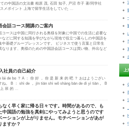
ての中国語の文法書 相原 茂, 石田 知子, 戸沼 市子 著/同学社
） オススメポイント 上海で留学生活をしていた …
語会話コース開講のご案内
話コースは中国に同行される奥様を対象に中国での生活に必要な
ーなどに関する知識を学びながら現地で役立つ暮らしの中国語を
集中基礎グループレッスンです。 ビジネスで使う言葉と日常生
異なります、奥様のための中国語会話コースは買い物、外出など
上
新入社員の自己紹介
ì xīn lái de bɑ ？ A ： 你 好 ， 你 是 新 来 的 吧 ？ おはようござい
shì de ， jīn tiān shì wǒ shànɡ bān de dì yì tiān 。 B
 上 班 的 …
もなく早く家に帰る日々です。時間があるので、も
た中国語の勉強を真剣にやってみようと思うのです
ベーションが上がりません。モチベーションがあが
りますか？