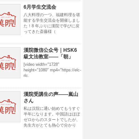
6月学生交流会
八大料理の一つ、福建料理を堪
能する学生交流会を開催しまし
た！8 年ぶりに漢院で学びに戻
ってきた斎藤様（
漢院微信公众号｜HSK6
級文法教室——「朝」
[video width="1728"
height="1080" mp4="https://elc-
rlc.
漢院受講生の声——嵐山
さん
私は汉院に通い始めてもうすぐ
半年になります。中国語はほぼ
ゼロからのスタートでしたが、
先生方がとても熱心で分かり