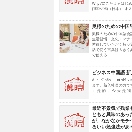
Why?にこたえるはじめ
(1996/06)（日本
奥様のための中国
奥様のための中国語会
生活習慣・文化・マナ
習得していただく短期
活で使う言葉は大きく
で使える …
ビジネス中国語 
A ： nǐ hǎo ， nǐ sh
ます。新入社員の方ですね。 B ： 
： 是 的 ， 今 天 是 我
最近不景気で残業
ともと興味のあっ
が、なかなかモチ
るいい勉強法があ