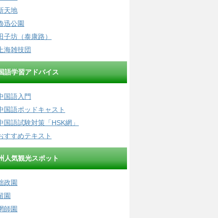
新天地
魯迅公園
田子坊（泰康路）
上海雑技団
国語学習アドバイス
中国語入門
中国語ポッドキャスト
中国語試験対策「HSK網」
おすすめテキスト
州人気観光スポット
拙政園
留園
網師園