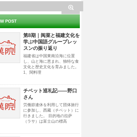
W POST
第8期｜闽菜と福建文化を
学ぶ中国語グループレッ
スンの振り返り
福建省は中国東南沿海に位置
し、山と海に恵まれ、独特な食
文化と歴史文化を育みました。
1、閩料理
チベット巡礼記——野口
さん
労働節連休を利用して団体旅行
に参加し、西藏（チベット）に
行きました。 目的地の拉萨
（ラサ）は富士山の標高