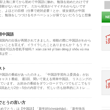
国/上海に来てから初めて中国語に触れ、勉強を始めたわけです
経験がないわけです。 だから状況がイマイチわからないです
と、よほどの目標（仕事で絶対必要！とか、彼女彼氏が中国
と、勉強をしつづけるモチベーションが保てないだろうなと想像
NE
用中国語
国国内の出張が再開されてきました。移動の際に中国語がわから
たいことを言えず、イライラしたことありませんか？ もう チェ
登机手续吗？ xiàn zài kě yǐ bàn dēng jī shǒu xù ma
は空 …
スト
中国語の番組があったのネぇ。 「中国語学習向上委員会」がお
キャスト番組、 週1回、聞いて覚える簡単中国語。 リスニングの
しています。 お好みの番組をダウンロードでいつでもどこでもリ
1回あたり2分～5分の内容です。 忙しい方も効率的にストレ …
でとうの言い方
とう」は【中国語】「新年好(xīnniánhǎo)」「新年快乐