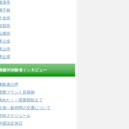
滄浪亭
獅子林
十全街
観前街
山塘街
李公堤
寒山寺
虎丘塔
海蘇州体験者インタビュー
体験者の声
授業プランと見積例
決めた！～授業開始まで
上海⇔蘇州間の交通について
HSKスケジュール
中国法定休日