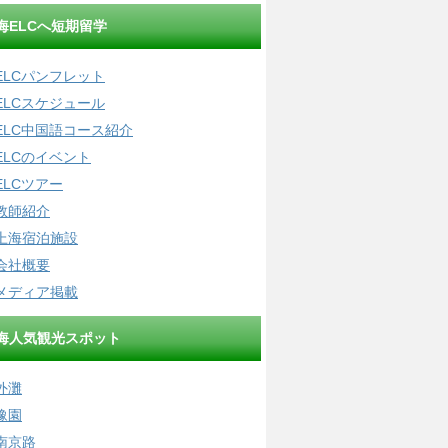
海ELCへ短期留学
ELCパンフレット
ELCスケジュール
ELC中国語コース紹介
ELCのイベント
ELCツアー
教師紹介
上海宿泊施設
会社概要
メディア掲載
海人気観光スポット
外灘
豫園
南京路