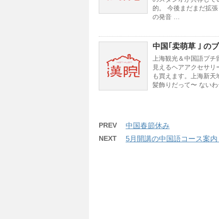
的。 今後まだまだ拡
の発音 …
中国｢卖萌草 ｣ 
上海観光＆中国語プチ留学
見えるヘアアクセサリ
も買えます。上海新天
髪飾りだって〜 ないわ
PREV
中国春節休み
NEXT
5月開講の中国語コース案