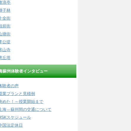
滄浪亭
獅子林
十全街
観前街
山塘街
李公堤
寒山寺
虎丘塔
海蘇州体験者インタビュー
体験者の声
授業プランと見積例
決めた！～授業開始まで
上海⇔蘇州間の交通について
HSKスケジュール
中国法定休日