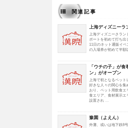
関連記事
上海ディズニーラ
上海ディズニーさラン
ポートを初めて打ち出した
11日のネット通販イ
の入場券が初めて半額
「ウチの子」が食
ン」がオープン
上海で初となるペット
好きな人々の関心を集
おり、ペット用飲食エ
食エリア、食材展示エ
設置され …
豫園（よえん）
外灘、或いは地下鉄8