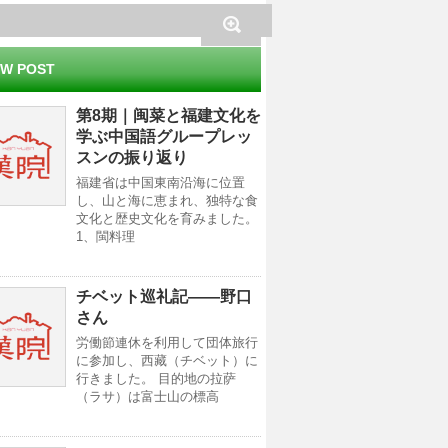
W POST
第8期｜闽菜と福建文化を
学ぶ中国語グループレッ
スンの振り返り
福建省は中国東南沿海に位置
し、山と海に恵まれ、独特な食
文化と歴史文化を育みました。
1、閩料理
チベット巡礼記——野口
さん
労働節連休を利用して団体旅行
に参加し、西藏（チベット）に
行きました。 目的地の拉萨
（ラサ）は富士山の標高