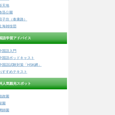
新天地
魯迅公園
田子坊（泰康路）
上海雑技団
国語学習アドバイス
中国語入門
中国語ポッドキャスト
中国語試験対策「HSK網」
おすすめテキスト
州人気観光スポット
拙政園
留園
網師園