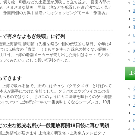
品、切り絵、印鑑などの土産屋が所狭しと立ち並ぶ。 庭園内部の
が、さまざまな壁画、屏風、池などを配置した遠近法で広く見え
。 豫園南側の方浜中路沿いにはショッピングモール「豫龍坊」
トで有名なよもぎ饅頭」に行列
最新上海情報 清明節（先祖を祭る中国の伝統的な祭日、今年は4
海では伝統食の「青団」（よもぎを使った緑色の甘くない饅頭）
4月1日、上海の老舗メーカーが売り出した青団はネットで人気に
わってみたい」として長い行列を作った。
上
ってきます
、上海で取れる蟹で、正式にはチュウゴクモクズガニと呼ばれて
日本人が勝手につけた名前でした。タラバカニやズワイガニの様
食べるのではなく、毛ガニのようにカニ味噌を味わうのが上海蟹
ンはいつ？ 上海蟹が一年で一番美味しくなるシーズンは、10月
どの主な観光名所が一般開放再開18日後に再び閉鎖
新上海情報が届きます 上海東方明珠塔（上海東方テレビタワ