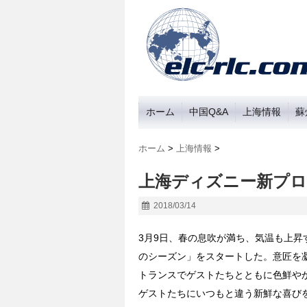
ホーム
中国Q&A
上海情報
蘇
ホーム
>
上海情報
>
上海ディズニー新プ
2018/03/14
3月9日、春の息吹が満ち、気温も上
のシーズン」をスタートした。意匠を
トランスでゲストたちとともに色鮮や
ゲストたちにいつもと違う新鮮な喜び