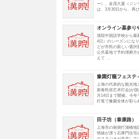
ー）、金茂大厦（ジン
は、3月30日から、
オンライン墓参り
漢院中国語学校から最
4日）のシーズンにな
どが市民の新しい選択
公共墓地で予約埋葬方
えて …
豫園灯籠フェステ
上海の代表的な観光地
新春民俗艺术灯会)が
月14日まで開催。今
灯篭で豫園全体が彩られま
田子坊（泰康路）
上海市の南側打浦橋地
情緒が漂う石庫門住宅
のスタジオが共存して