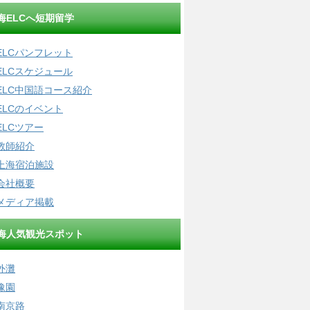
海ELCへ短期留学
ELCパンフレット
ELCスケジュール
ELC中国語コース紹介
ELCのイベント
ELCツアー
教師紹介
上海宿泊施設
会社概要
メディア掲載
海人気観光スポット
外灘
豫園
南京路