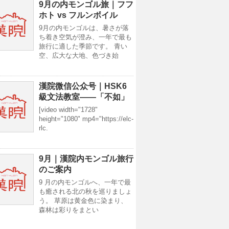
9月の内モンゴル旅｜フフ
ホト vs フルンボイル
9月の内モンゴルは、暑さが落
ち着き空気が澄み、一年で最も
旅行に適した季節です。 青い
空、広大な大地、色づき始
漢院微信公众号｜HSK6
級文法教室——「不如」
[video width="1728"
height="1080" mp4="https://elc-
rlc.
9月｜漢院内モンゴル旅行
のご案内
9 月の内モンゴルへ、一年で最
も癒される北の秋を巡りましょ
う。 草原は黄金色に染まり、
森林は彩りをまとい