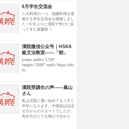
6月学生交流会
八大料理の一つ、福建料理を堪
能する学生交流会を開催しまし
た！8 年ぶりに漢院で学びに戻
ってきた斎藤様（
漢院微信公众号｜HSK6
級文法教室——「朝」
[video width="1728"
height="1080" mp4="https://elc-
rlc.
漢院受講生の声——嵐山
さん
私は汉院に通い始めてもうすぐ
半年になります。中国語はほぼ
ゼロからのスタートでしたが、
先生方がとても熱心で分かり