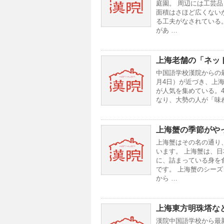
庭園。 周辺には工芸
面積はさほど広くない
る工夫がなされている
があ …
上海老舗の「ネッ
中国語学校漢院からの
月4日）が近づき、上
が人気を集めている。
なり、大勢の人が「味
上海蟹の季節がや
上海蟹はその名の通り
います。 上海蟹は、
に、詰まっている身を
です。 上海蟹のシーズ
から …
上海東方明珠塔な
漢院中国語学校から最