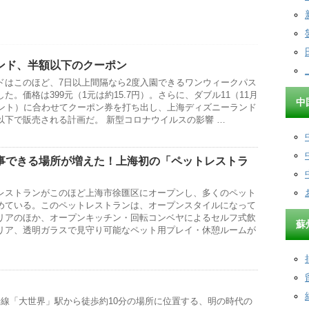
ンド、半額以下のクーポン
ドはこのほど、7日以上間隔なら2度入園できるワンウィークパス
。価格は399元（1元は約15.7円）。さらに、ダブル11（11月
中
ベント）に合わせてクーポン券を打ち出し、上海ディズニーランド
以下で販売される計画だ。 新型コロナウイルスの影響 …
事できる場所が増えた！上海初の「ペットレストラ
レストランがこのほど上海市徐匯区にオープンし、多くのペット
めている。このペットレストランは、オープンスタイルになって
リアのほか、オープンキッチン・回転コンベヤによるセルフ式飲
蘇
リア、透明ガラスで見守り可能なペット用プレイ・休憩ルームが
号線「大世界」駅から徒歩約10分の場所に位置する、明の時代の