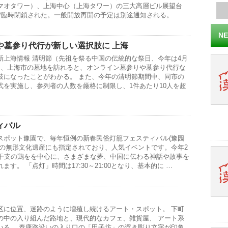
マオタワー）、上海中心（上海タワー）の三大高層ビル展望台
再び臨時閉鎖された。一般開放再開の予定は別途通知される。
NE
や墓参り代行が新しい選択肢に 上海
新上海情報 清明節（先祖を祭る中国の伝統的な祭日、今年は4月
り、上海市の墓地を訪れると、オンライン墓参りや墓参り代行な
肢になったことがわかる。 また、今年の清明節期間中、同市の
式を実施し、参列者の人数を厳格に制限し、1件あたり10人を超
ィバル
スポット豫園で、毎年恒例の新春民俗灯籠フェスティバル(豫园
国の無形文化遺産にも指定されており、人気イベントです。今年2
年干支の鶏をを中心に、さまざまな夢、中国に伝わる神話や故事を
す。 「点灯」時間は17:30～21:00となり、基本的に …
区に位置、迷路のように増殖し続けるアート・スポット。 下町
の中の入り組んだ路地と、現代的なカフェ、雑貨屋、 アート系
いる。 泰康路沿いの入り口の「田子坊」の浮き彫り文字が印象