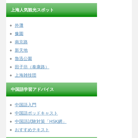
上海人気観光スポット
外灘
豫園
南京路
新天地
魯迅公園
田子坊（泰康路）
上海雑技団
中国語学習アドバイス
中国語入門
中国語ポッドキャスト
中国語試験対策「HSK網」
おすすめテキスト