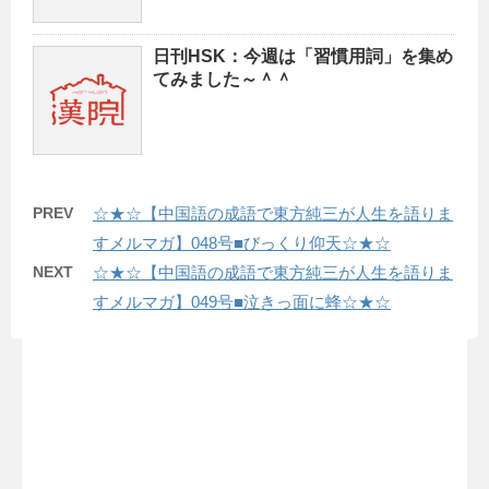
日刊HSK：今週は「習慣用詞」を集め
てみました～＾＾
PREV
☆★☆【中国語の成語で東方純三が人生を語りま
すメルマガ】048号■びっくり仰天☆★☆
NEXT
☆★☆【中国語の成語で東方純三が人生を語りま
すメルマガ】049号■泣きっ面に蜂☆★☆