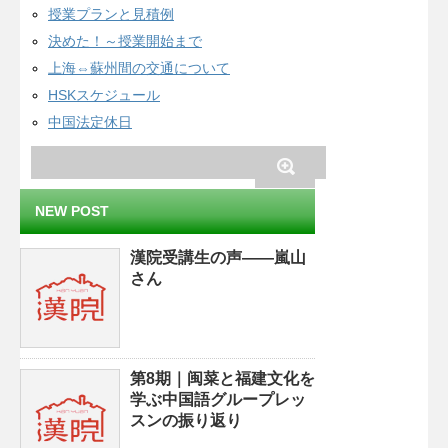
授業プランと見積例
決めた！～授業開始まで
上海⇔蘇州間の交通について
HSKスケジュール
中国法定休日
NEW POST
漢院受講生の声——嵐山
さん
第8期｜闽菜と福建文化を
学ぶ中国語グループレッ
スンの振り返り