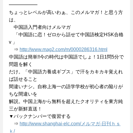
━━━━━━
ちょっとレベルが高いわぁ、このメルマガ！と思う方
は、
中国語入門者向けメルマガ
「中国語に恋！ゼロから話せて中国語検定HSK合格
v 」
⇒
http://www.mag2.com/m/0000286316.html
中国語は簡単!!今の時代は中国語でしょ！1日1問5分で
問題を解く
だけ。「中国語力養成ギプス」で汗をカキカキ覚えれ
ば話せること
間違いナシ。自称上海一の語学学校が初心者の陥りが
ちな間違いを
解説。中国上海から無料を超えたクオリティを東方純
三が新鮮直送！
▼バックナンバーで復習する
⇒
http://www.shanghai-elc.com/メルマガ-日刊ｈｓ
ｋ/