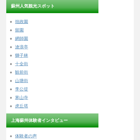
蘇州人気観光スポット
拙政園
留園
網師園
滄浪亭
獅子林
十全街
観前街
山塘街
李公堤
寒山寺
虎丘塔
上海蘇州体験者インタビュー
体験者の声