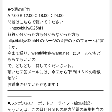
━━━━━━
■今週の听力
A 7:00 B 12:00 C 18:00 D 24:00
問題はこちらで聴いてください
→http://bit.ly/G25hH
解答が分かった方も分からなかった方も
http://bit.ly/G25hH のページの音声の下のフォームに書
くか、
今まで通り、wenti@hsk-wang.net にメールでもど
ちらでもいいの
で、どしどし回答してくだいさいね。
頂いた回答メールには、今回から”日刊ＨＳＫの看板
娘”が
お返事させていただきます！
━━━━━━━━━━━━━━━━━━━━━━━━
━━━━━━
■ルンボスのノーポテトノーライフ（編集後記）
そういえば、この日刊ＨＳＫの聴力問題の編集担当の