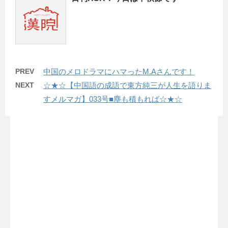
PREV
中国のメロドラマにハマったM.Aさんです！
NEXT
☆★☆【中国語の成語で東方純三が人生を語りま
すメルマガ】033号■塵も積もれば☆★☆