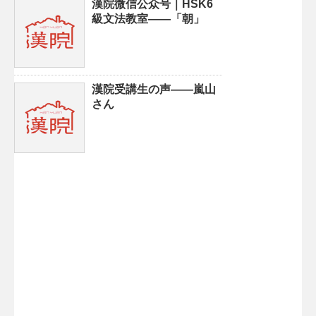
漢院微信公众号｜HSK6
級文法教室——「朝」
漢院受講生の声——嵐山
さん