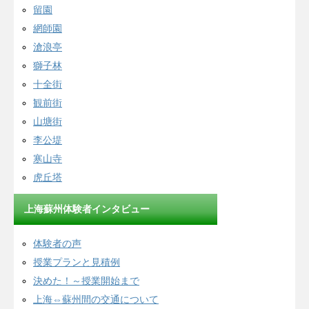
留園
網師園
滄浪亭
獅子林
十全街
観前街
山塘街
李公堤
寒山寺
虎丘塔
上海蘇州体験者インタビュー
体験者の声
授業プランと見積例
決めた！～授業開始まで
上海⇔蘇州間の交通について