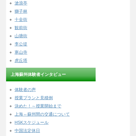
滄浪亭
獅子林
十全街
観前街
山塘街
李公堤
寒山寺
虎丘塔
上海蘇州体験者インタビュー
体験者の声
授業プランと見積例
決めた！～授業開始まで
上海⇔蘇州間の交通について
HSKスケジュール
中国法定休日