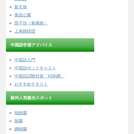
新天地
魯迅公園
田子坊（泰康路）
上海雑技団
中国語学習アドバイス
中国語入門
中国語ポッドキャスト
中国語試験対策「HSK網」
おすすめテキスト
蘇州人気観光スポット
拙政園
留園
網師園