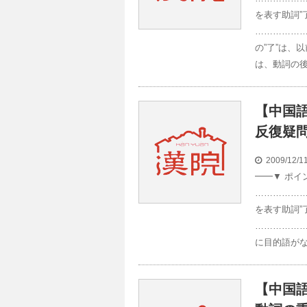
を表す助詞”了
……………
の”了”は、
は、動詞の後
【中国語
反復疑
2009/12/
━━▼ ポ
………………
を表す助詞”
……………
に目的語がな
【中国語