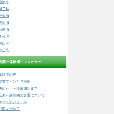
滄浪亭
獅子林
十全街
観前街
山塘街
李公堤
寒山寺
虎丘塔
海蘇州体験者インタビュー
体験者の声
授業プランと見積例
決めた！～授業開始まで
上海⇔蘇州間の交通について
HSKスケジュール
中国法定休日