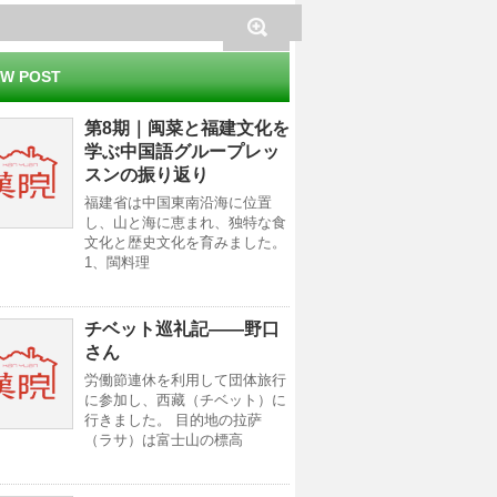
W POST
第8期｜闽菜と福建文化を
学ぶ中国語グループレッ
スンの振り返り
福建省は中国東南沿海に位置
し、山と海に恵まれ、独特な食
文化と歴史文化を育みました。
1、閩料理
チベット巡礼記——野口
さん
労働節連休を利用して団体旅行
に参加し、西藏（チベット）に
行きました。 目的地の拉萨
（ラサ）は富士山の標高