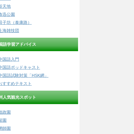
新天地
魯迅公園
田子坊（泰康路）
上海雑技団
国語学習アドバイス
中国語入門
中国語ポッドキャスト
中国語試験対策「HSK網」
おすすめテキスト
州人気観光スポット
拙政園
留園
網師園