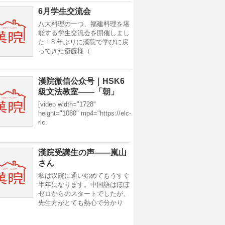
6月学生交流会
八大料理の一つ、福建料理を堪
能する学生交流会を開催しまし
た！8 年ぶりに漢院で学びに戻
ってきた斎藤様（
漢院微信公众号｜HSK6
級文法教室——「朝」
[video width="1728"
height="1080" mp4="https://elc-
rlc.
漢院受講生の声——嵐山
さん
私は汉院に通い始めてもうすぐ
半年になります。中国語はほぼ
ゼロからのスタートでしたが、
先生方がとても熱心で分かり