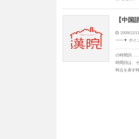
【中国語
2009/12/
━━▼ ポ
………………
の時間詞 
時間詞は、そ
時点を表す時