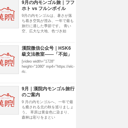
9月の内モンゴル旅｜フフ
ホト vs フルンボイル
9月の内モンゴルは、暑さが落
ち着き空気が澄み、一年で最も
旅行に適した季節です。 青い
空、広大な大地、色づき始
漢院微信公众号｜HSK6
級文法教室——「不如」
[video width="1728"
height="1080" mp4="https://elc-
rlc.
9月｜漢院内モンゴル旅行
のご案内
9 月の内モンゴルへ、一年で最
も癒される北の秋を巡りましょ
う。 草原は黄金色に染まり、
森林は彩りをまとい