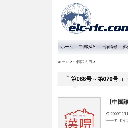
ホーム
中国Q&A
上海情報
蘇
ホーム
>
中国語入門
>
「 第066号～第070号 」
【中国語
2009/12/
━━▼ ポ
………………