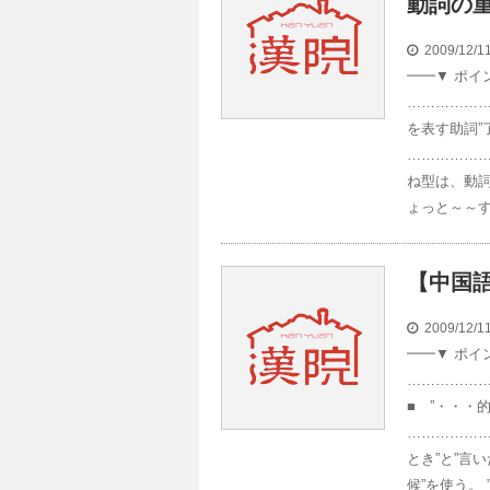
動詞の
2009/12/
━━▼ ポ
………………
を表す助詞”
……………
ね型は、動
ょっと～～す
【中国語
2009/12/
━━▼ ポ
……………
■ ”・・・的
………………
とき”と”言
候”を使う。 