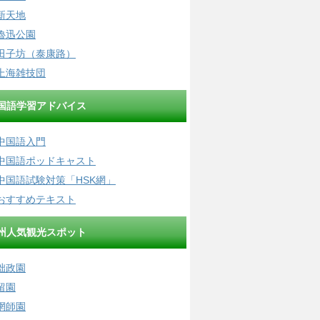
新天地
魯迅公園
田子坊（泰康路）
上海雑技団
国語学習アドバイス
中国語入門
中国語ポッドキャスト
中国語試験対策「HSK網」
おすすめテキスト
州人気観光スポット
拙政園
留園
網師園