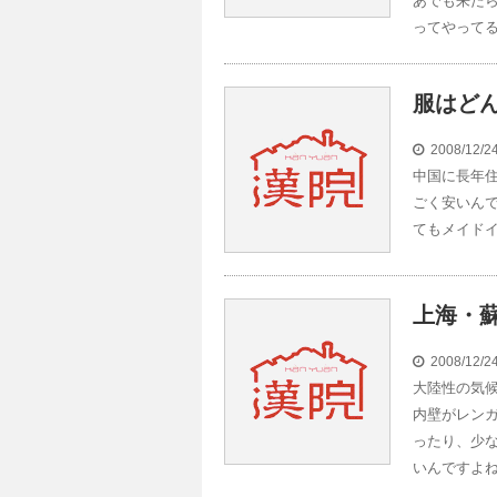
あでも来た
ってやって
服はど
2008/12/
中国に長年
ごく安いん
てもメイド
上海・
2008/12/
大陸性の気
内壁がレン
ったり、少
いんですよ