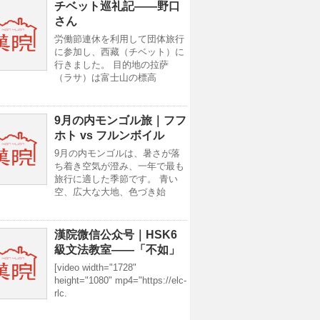
チベット巡礼記——野口
さん
労働節連休を利用して団体旅行
に参加し、西藏（チベット）に
行きました。 目的地の拉萨
（ラサ）は富士山の標高
9月の内モンゴル旅｜フフ
ホト vs フルンボイル
9月の内モンゴルは、暑さが落
ち着き空気が澄み、一年で最も
旅行に適した季節です。 青い
空、広大な大地、色づき始
漢院微信公众号｜HSK6
級文法教室——「不如」
[video width="1728"
height="1080" mp4="https://elc-
rlc.