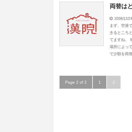
両替は
2008/12/
まず、空港
きるところ
てますね。
場所によっ
で少額を両替
Page 2 of 2
1
2