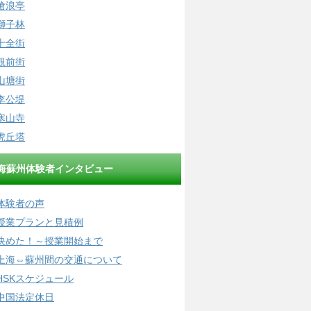
滄浪亭
獅子林
十全街
観前街
山塘街
李公堤
寒山寺
虎丘塔
海蘇州体験者インタビュー
体験者の声
授業プランと見積例
決めた！～授業開始まで
上海⇔蘇州間の交通について
HSKスケジュール
中国法定休日