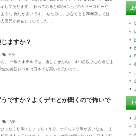
掲示してあります。 触ってみると確かにただのカラーコピーや
上
ような 偽札が多いです。 ちなみに、少なくとも20年前までは
人民元が存在していました …
通じますか？
24
言語
ん。 一般のホテルでも、通じませんね。 ４つ星以上なら通じま
学生の英語レベルは日本より高いと思います。
どうですか？よくデモとか聞くので怖いで
上
24
治安
やひったくり等はしょっちゅうで、ケチなスリ等が多いなぁ。 ま