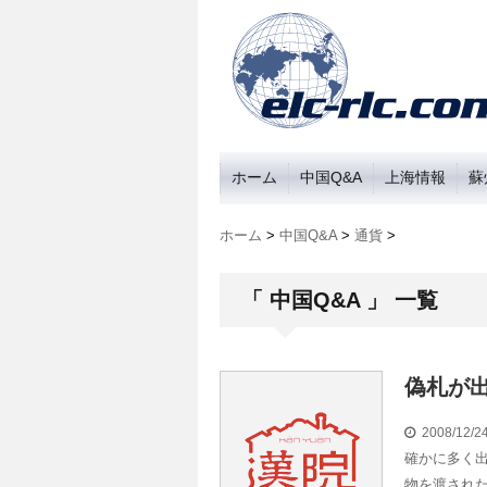
ホーム
中国Q&A
上海情報
蘇
ホーム
>
中国Q&A
>
通貨
>
「 中国Q&A 」 一覧
偽札が
2008/12/
確かに多く出
物を渡された