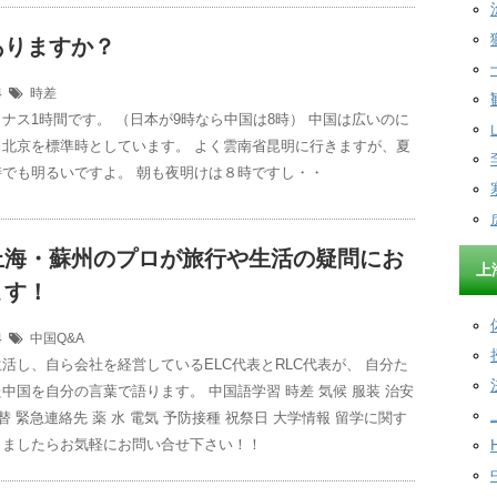
ありますか？
24
時差
ナス1時間です。 （日本が9時なら中国は8時） 中国は広いのに
も北京を標準時としています。 よく雲南省昆明に行きますが、夏
時でも明るいですよ。 朝も夜明けは８時ですし・・
上海・蘇州のプロが旅行や生活の疑問にお
上
ます！
24
中国Q&A
活し、自ら会社を経営しているELC代表とRLC代表が、 自分た
中国を自分の言葉で語ります。 中国語学習 時差 気候 服装 治安
替 緊急連絡先 薬 水 電気 予防接種 祝祭日 大学情報 留学に関す
りましたらお気軽にお問い合せ下さい！！