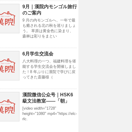
9月｜漢院内モンゴル旅行
のご案内
9 月の内モンゴルへ、一年で最
も癒される北の秋を巡りましょ
う。 草原は黄金色に染まり、
森林は彩りをまとい
6月学生交流会
八大料理の一つ、福建料理を堪
能する学生交流会を開催しまし
た！8 年ぶりに漢院で学びに戻
ってきた斎藤様（
漢院微信公众号｜HSK6
級文法教室——「朝」
[video width="1728"
height="1080" mp4="https://elc-
rlc.