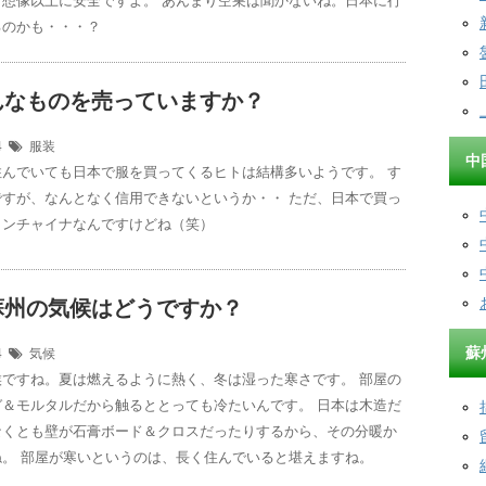
ら想像以上に安全ですよ。 あんまり空巣は聞かないね。日本に行
るのかも・・・？
んなものを売っていますか？
24
服装
中
住んでいても日本で服を買ってくるヒトは結構多いようです。 す
ですが、なんとなく信用できないというか・・ ただ、日本で買っ
インチャイナなんですけどね（笑）
蘇州の気候はどうですか？
蘇
24
気候
候ですね。夏は燃えるように熱く、冬は湿った寒さです。 部屋の
ガ＆モルタルだから触るととっても冷たいんです。 日本は木造だ
なくとも壁が石膏ボード＆クロスだったりするから、その分暖か
ね。 部屋が寒いというのは、長く住んでいると堪えますね。