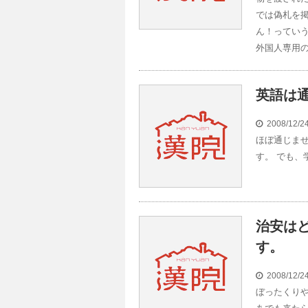
では偽札を
ん！っていう
外国人専用の
英語は
2008/12/
ほぼ通じませ
す。 でも、
治安は
す。
2008/12/
ぼったくり