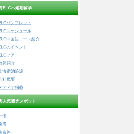
海ELCへ短期留学
ELCパンフレット
ELCスケジュール
ELC中国語コース紹介
ELCのイベント
ELCツアー
教師紹介
上海宿泊施設
会社概要
メディア掲載
海人気観光スポット
外灘
豫園
南京路