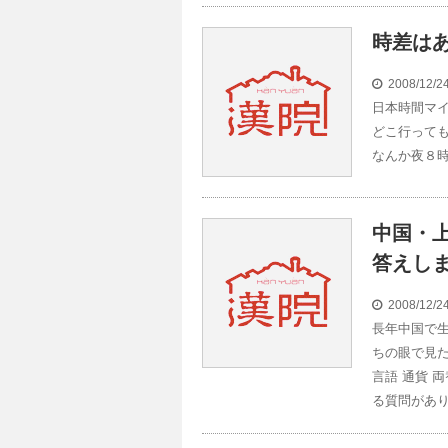
時差は
2008/12/
日本時間マイ
どこ行って
なんか夜８
中国・
答えし
2008/12/
長年中国で生
ちの眼で見た
言語 通貨 両
る質問があ