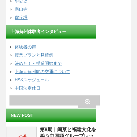
李公堤
寒山寺
虎丘塔
上海蘇州体験者インタビュー
体験者の声
授業プランと見積例
決めた！～授業開始まで
上海⇔蘇州間の交通について
HSKスケジュール
中国法定休日
NEW POST
第8期｜闽菜と福建文化を
学ぶ中国語グループレッ