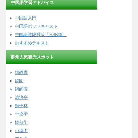
中国語学習アドバイス
中国語入門
中国語ポッドキャスト
中国語試験対策「HSK網」
おすすめテキスト
蘇州人気観光スポット
拙政園
留園
網師園
滄浪亭
獅子林
十全街
観前街
山塘街