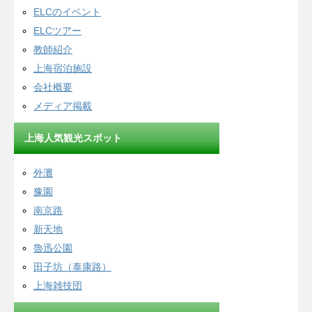
ELCのイベント
ELCツアー
教師紹介
上海宿泊施設
会社概要
メディア掲載
上海人気観光スポット
外灘
豫園
南京路
新天地
魯迅公園
田子坊（泰康路）
上海雑技団