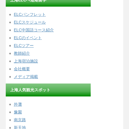
上海ELCへ短期留学
ELCパンフレット
ELCスケジュール
ELC中国語コース紹介
ELCのイベント
ELCツアー
教師紹介
上海宿泊施設
会社概要
メディア掲載
上海人気観光スポット
外灘
豫園
南京路
新天地