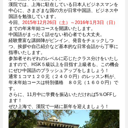
漢院では、上海に駐在している日本人ビジネスマンを
中心に、さまざまな国の方が日常中国語、ビジネス中
国語を勉強しています。
今回、
2015年12月26日（土）～2016年1月3日（日）
までの年末年始コースを開講いたします。
中国語がまったく話せない初心者でも大丈夫。
経験豊富な講師陣がピンイン、発音をチェックしつ
つ、挨拶や自己紹介など基本的な日常会話から丁寧に
指導いたします。
参加者それぞれのレベルに応じたクラス分けをいたし
ますので、HSK５級以上を目指す上級者も、この機会
にぜひ中国語のブラッシュアップをしましょう！
通常１コマ１２０元（２４００円）のレッスン料が、
年末年始コースは特別価格 ８０元（１６００円）で
す。
さらに、11月中に学費を振込いただければ5％OFFし
ます！
ぜひ上海で、漢院で一緒に新年を迎えましょう！