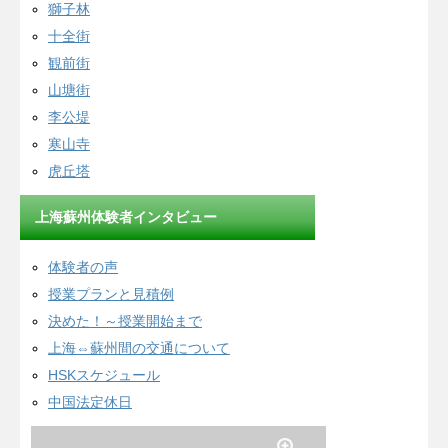
獅子林
十全街
観前街
山塘街
李公堤
寒山寺
虎丘塔
上海蘇州体験者インタビュー
体験者の声
授業プランと見積例
決めた！～授業開始まで
上海⇔蘇州間の交通について
HSKスケジュール
中国法定休日