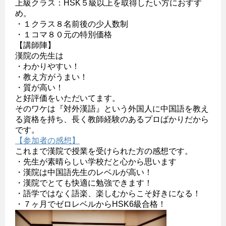
上級クラス：HSK５級以上を取得したい方におすす
め。
・１クラス８名前後の少人数制
・１コマ８０元の特別価格
【講師陣】
漢院の先生は
・わかりやすい！
・教え方がうまい！
・質が高い！
と好評価をいただいてます。
そのワケは『対外漢語』という外国人に中国語を教え
る資格を持ち、長く教師経験のあるプロばかりだから
です。
【参加者の感想】
これまで漢院で授業を受けられた方の感想です。
・先生が素晴らしい学校だと心から思います
・漢院は中国語先生のレベルが高い！
・漢院でとても快適に勉強できます！
・語学ではなく語楽、楽しむからこそ好きになる！
・７ヶ月でゼロレベルからHSK6級合格！