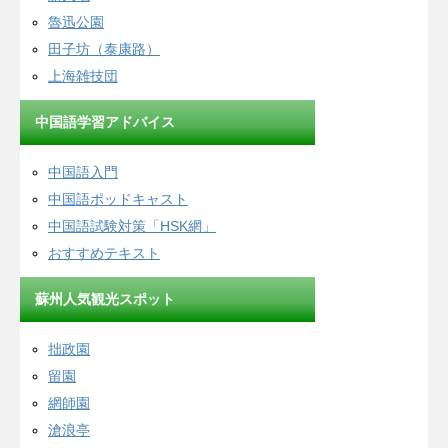
魯迅公園
田子坊（泰康路）
上海雑技団
中国語学習アドバイス
中国語入門
中国語ポッドキャスト
中国語試験対策「HSK網」
おすすめテキスト
蘇州人気観光スポット
拙政園
留園
網師園
滄浪亭