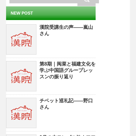
NEW POST
漢院受講生の声——嵐山
さん
第8期｜闽菜と福建文化を
学ぶ中国語グループレッ
スンの振り返り
チベット巡礼記——野口
さん