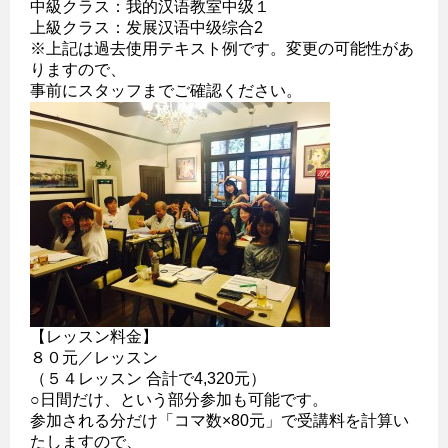
中級クラス：我的汉语教室中级１
上級クラス：发展汉语中级综合2
※上記は過去使用テキスト例です。変更の可能性があ
りますので、
事前にスタッフまでご確認ください。
【レッスン料金】
８０元／レッスン
（５４レッスン 合計で4,320元）
○日間だけ、という部分参加も可能です。
参加される分だけ「コマ数×80元」で受講料を計算い
たしますので、